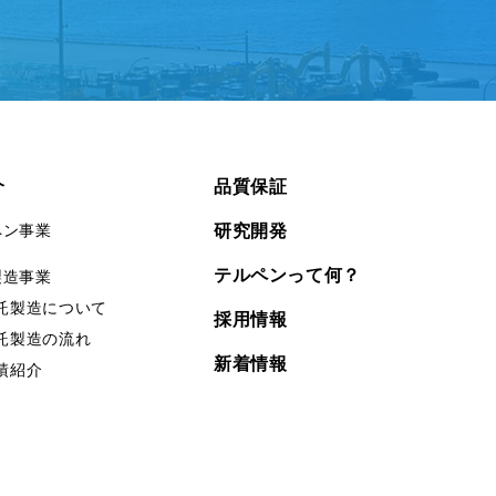
介
品質保証
ペン事業
研究開発
テルペンって何？
製造事業
託製造について
採用情報
託製造の流れ
新着情報
績紹介