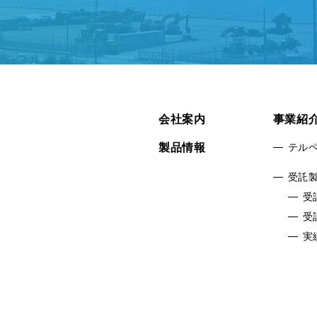
会社案内
事業紹
製品情報
テル
受託
受
受
実