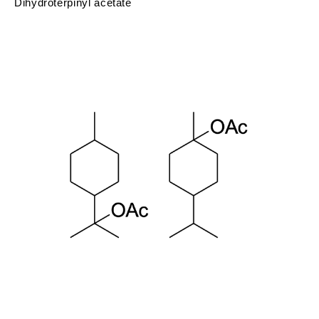
Dihydroterpinyl acetate