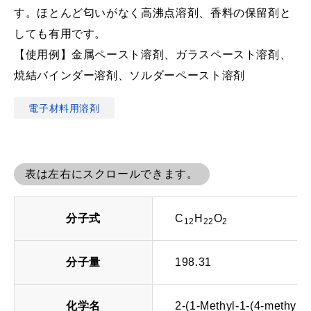
す。ほとんど匂いがなく高沸点溶剤、香料の保留剤と
しても有用です。
【使用例】金属ペースト溶剤、ガラスペースト溶剤、
焼結バインダー溶剤、ソルダーペースト溶剤
電子材料用溶剤
表は左右にスクロールできます。
分子式
C
H
O
12
22
2
分子量
198.31
化学名
2-(1-Methyl-1-(4-methyl-