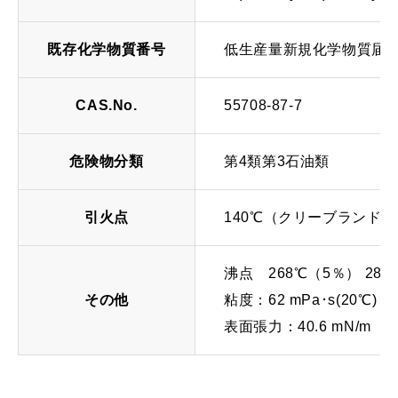
既存化学物質番号
低生産量新規化学物質届
CAS.No.
55708-87-7
危険物分類
第4類第3石油類
引火点
140℃（クリーブランド
沸点 268℃（5％） 282
その他
粘度：62 mPa･s(20℃)
表面張力：40.6 mN/m